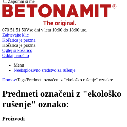
Zapomni si me
070 51 51 50
Vse dni v letu 10:00 do 18:00 ure.
Zahtevajte klic
Košarica je prazna
Košarica je prazna
Oglej si košarico
Oddaj naročilo
Menu
Neeksplozivno sredstvo za rušenje
Domov
/
Tags
/
Predmeti označeni z "ekološko rušenje" oznako:
Predmeti označeni z "ekološko
rušenje" oznako:
Proizvodi