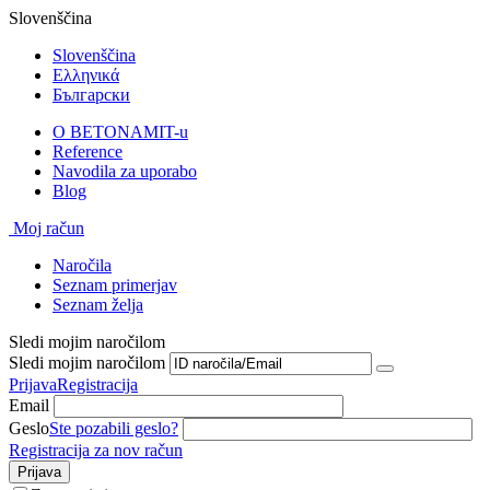
Slovenščina
Slovenščina
Ελληνικά
Български
O BETONAMIT-u
Reference
Navodila za uporabo
Blog
Moj račun
Naročila
Seznam primerjav
Seznam želja
Sledi mojim naročilom
Sledi mojim naročilom
Prijava
Registracija
Email
Geslo
Ste pozabili geslo?
Registracija za nov račun
Prijava