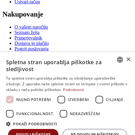
Ustvari račun
Nakupovanje
O vašem naročilu
Seznam želja
Primerjevalnik
Dostava in plačilo
Pogoji poslovanja
Vračilo blaga
×
Spletna stran uporablja piškotke za
Kontaktirajte nas
sledljivost
SLOVENIAN
Ta spletna stran uporablja piškotke za izboljšanje uporabniške
Za naročila po telefonu smo dosegljivi od ponedeljka do petka
izkušnje. Z uporabo naše spletne strani se strinjate z vsemi piškotki v
od 10:00 do 18:00 ure
BULGARIAN
skladu z našo politiko piškotkov.
Podrobnosti
Dunajska cesta 101
1000 Ljubljana
GREEK
NUJNO POTREBNI
IZVEDBENI
CILJANJE
070 51 51 50
info@tisto.eu
FUNKCIONALNOST
NERAZVRŠČENI
© 2009 - 2026 TISTO. | Copyright by BETONAMIT SLOVENIA
• vse pravice pridržane. Pri spletni trgovini BETONAMIT.si si
POKAŽI PODROBNOSTI
prizadevamo objavljati samo preverjene in pravilne podatke, če na
naši strani odkrijete neresnične oziroma neustrezne informacije, nam
DOVOLI PIŠKOTKE
NE DOVOLIM PIŠKOTKOV