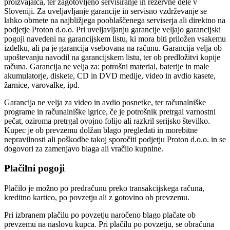
proizvajalca, ter zagotovljeno servisiranje in rezervne dele v
Sloveniji. Za uveljavljanje garancije in servisno vzdrževanje se
lahko obrnete na najbližjega pooblaščenega serviserja ali direktno na
podjetje Proton d.o.o. Pri uveljavljanju garancije veljajo garancijski
pogoji navedeni na garancijskem listu, ki mora biti priložen vsakemu
izdelku, ali pa je garancija vsebovana na računu. Garancija velja ob
upoštevanju navodil na garancijskem listu, ter ob predložitvi kopije
računa. Garancija ne velja za: potrošni material, baterije in male
akumulatorje, diskete, CD in DVD medije, video in avdio kasete,
žarnice, varovalke, ipd.
Garancija ne velja za video in avdio posnetke, ter računalniške
programe in računalniške igrice, če je potrošnik pretrgal varnostni
pečat, oziroma pretrgal ovojno folijo ali razkril serijsko številko.
Kupec je ob prevzemu dolžan blago pregledati in morebitne
nepravilnosti ali poškodbe takoj sporočiti podjetju Proton d.o.o. in se
dogovori za zamenjavo blaga ali vračilo kupnine.
Plačilni pogoji
Plačilo je možno po predračunu preko transakcijskega računa,
kreditno kartico, po povzetju ali z gotovino ob prevzemu.
Pri izbranem plačilu po povzetju naročeno blago plačate ob
prevzemu na naslovu kupca. Pri plačilu po povzetju, se obračuna