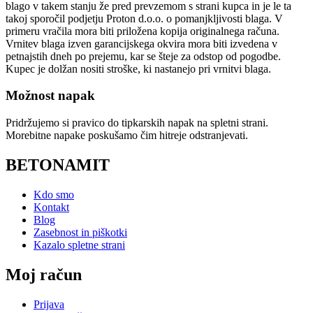
blago v takem stanju že pred prevzemom s strani kupca in je le ta
takoj sporočil podjetju Proton d.o.o. o pomanjkljivosti blaga. V
primeru vračila mora biti priložena kopija originalnega računa.
Vrnitev blaga izven garancijskega okvira mora biti izvedena v
petnajstih dneh po prejemu, kar se šteje za odstop od pogodbe.
Kupec je dolžan nositi stroške, ki nastanejo pri vrnitvi blaga.
Možnost napak
Pridržujemo si pravico do tipkarskih napak na spletni strani.
Morebitne napake poskušamo čim hitreje odstranjevati.
BETONAMIT
Kdo smo
Kontakt
Blog
Zasebnost in piškotki
Kazalo spletne strani
Moj račun
Prijava