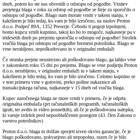
dneh, potem ko ste nas obvestili o odstopu od pogodbe. Vrnitev
prejetega blaga v roku za odstop od pogodbe se šteje za sporočilo o
odstopu od pogodbe. Blago nam morate vrniti v takem stanju, v
kakršnem je bilo tedaj, ko vam je bilo izročeno, na naslov Proton
d.o.o. Podpeč 89A, 1352 Preserje. Čebodo ti pogoji izpolnjeni,
bomo kupcu vrnili kupnino, takoj ko bo to mogoče, najkasneje pa v
tridesetih dneh po prejemu sporočila o odstopu od pogodbe! Strošek
vračila blaga pri odstopu od pogodbe bremeni potrošnika. Blago se
vrne nerabljeno, nepoškodovano in v originalni embalaži
Če stranka prejme neustrezno ali poškodovano blago, ga lahko vrne
v zakonskem roku 15 dni po prejemu. Blago se vrne podjetju Proton
d.o.o. nerabljeno, v originalni embalaži in v takem stanju, v
kakršnem je bilo tedaj, ko vam je bilo izročeno. Celotno kupnino se
v tem primeru vrne v gotovini, preko poštne nakaznice ali
transakcijskega računa, najkasneje v 15 dneh od vračila blaga.
Kupec naročenega blaga ne more vrniti v primeru, če je odprta
originalna embalaža (pri računalniških programih, računalniških
igrah, ter avdio in video posnetkih), ali če je poškodovana nalepka,
ki varuje izdelek pred nepooblaščenim posegom (43. člen Zakona o
varstvu potrošnikov)
Proton d.o.o. blaga ni dolžan sprejeti izven okvira garancije, če je
blago poškodovano, pokvarjeno ali nepopolno, razen če je bilo