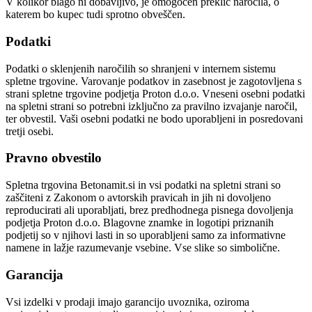
V kolikor blago ni dobavljivo, je omogočen preklic naročila, o
katerem bo kupec tudi sprotno obveščen.
Podatki
Podatki o sklenjenih naročilih so shranjeni v internem sistemu
spletne trgovine. Varovanje podatkov in zasebnost je zagotovljena s
strani spletne trgovine podjetja Proton d.o.o. Vneseni osebni podatki
na spletni strani so potrebni izključno za pravilno izvajanje naročil,
ter obvestil. Vaši osebni podatki ne bodo uporabljeni in posredovani
tretji osebi.
Pravno obvestilo
Spletna trgovina Betonamit.si in vsi podatki na spletni strani so
zaščiteni z Zakonom o avtorskih pravicah in jih ni dovoljeno
reproducirati ali uporabljati, brez predhodnega pisnega dovoljenja
podjetja Proton d.o.o. Blagovne znamke in logotipi priznanih
podjetij so v njihovi lasti in so uporabljeni samo za informativne
namene in lažje razumevanje vsebine. Vse slike so simbolične.
Garancija
Vsi izdelki v prodaji imajo garancijo uvoznika, oziroma