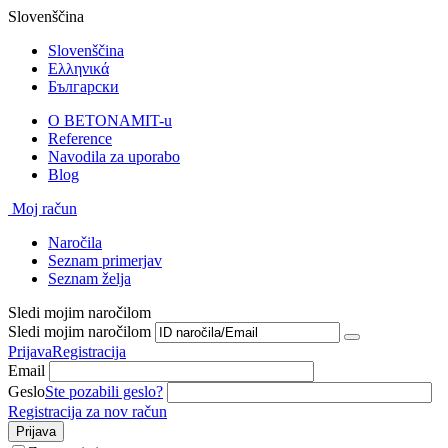
Slovenščina
Slovenščina
Ελληνικά
Български
O BETONAMIT-u
Reference
Navodila za uporabo
Blog
Moj račun
Naročila
Seznam primerjav
Seznam želja
Sledi mojim naročilom
Sledi mojim naročilom
Prijava
Registracija
Email
Geslo
Ste pozabili geslo?
Registracija za nov račun
Prijava