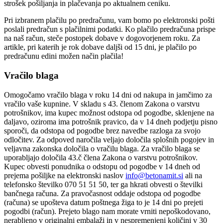
strošek pošiljanja in plačevanja po aktualnem ceniku.
Pri izbranem plačilu po predračunu, vam bomo po elektronski pošti
poslali predračun s plačilnimi podatki. Ko plačilo predračuna prispe
na naš račun, steče postopek dobave v dogovorjenem roku. Za
artikle, pri katerih je rok dobave daljši od 15 dni, je plačilo po
predračunu edini možen način plačila!
Vračilo blaga
Omogočamo vračilo blaga v roku 14 dni od nakupa in jamčimo za
vračilo vaše kupnine. V skladu s 43. členom Zakona o varstvu
potrošnikov, ima kupec možnost odstopa od pogodbe, sklenjene na
daljavo, oziroma ima potrošnik pravico, da v 14 dneh podjetju pisno
sporoči, da odstopa od pogodbe brez navedbe razloga za svojo
odločitev. Za odpoved naročila veljajo določila splošnih pogojev in
veljavna zakonska določila o vračilu blaga. Za vračilo blaga se
uporabljajo določila 43.č člena Zakona o varstvu potrošnikov.
Kupec obvesti ponudnika o odstopu od pogodbe v 14 dneh od
prejema pošiljke na elektronski naslov
info@betonamit.si
ali na
telefonsko številko 070 51 51 50, ter ga hkrati obvesti o številki
bančnega računa. Za pravočasnost oddaje odstopa od pogodbe
(računa) se upošteva datum poštnega žiga to je 14 dni po prejeti
pogodbi (račun). Prejeto blago nam morate vrniti nepoškodovano,
nerabljeno v originalni embalaži in v nespremenjeni količini v 30