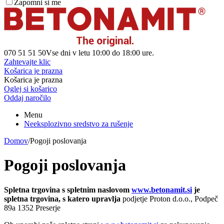
Zapomni si me
070 51 51 50
Vse dni v letu 10:00 do 18:00 ure.
Zahtevajte klic
Košarica je prazna
Košarica je prazna
Oglej si košarico
Oddaj naročilo
Menu
Neeksplozivno sredstvo za rušenje
Domov
/
Pogoji poslovanja
Pogoji poslovanja
Spletna trgovina s spletnim naslovom
www.betonamit.si
je
spletna trgovina, s katero upravlja
podjetje Proton d.o.o., Podpeč
89a 1352 Preserje