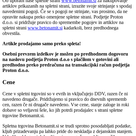
Ob uporabi naše spletne strani
www.betonamit.si
za nakupovanje
artiklov prikazanih na spletni strani, izrazite svoje strinjanje s spodaj
navedenimi pogoji. Če se s pogoji ne strinjate, vas prosimo, da ne
opravite nakupa preko omenjene spletne strani. Podjetje Proton
d.o.o. si pridržuje pravico do spremembe pogojev in artiklov na
spletni strani
www.betonamit.si
kadarkoli, brez predhodnega
obvestila.
Artikle prodajamo samo preko spleta!
Osebni prevzem izdelkov je možen po predhodnem dogovoru
na naslovu podjetja Proton d.o.o s plačilom v gotovini ali
predhodno preko predračuna na transakcijski račun podjetja
Proton d.o.o.
Cene
Cene v spletni trgovini so v evrih in vključujejo DDV, razen če ni
navedeno drugače. Pridržujemo si pravico do dnevnih sprememb
cen, razen če ni drugače navedeno. Vse cene, stanje zaloge in roki
dobave so veljavni šele, ko jih potrdi prodajalec s strani spletne
trgovine Betonamit.si.
Spletna trgovina Betonamit.si se trudi sprotno posodabljati podatke,
kljub prizadevanju pa lahko pride do neskladja z dejanskim stanjem.