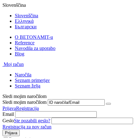
Slovenščina
Slovenščina
Ελληνικά
Български
O BETONAMIT-u
Reference
Navodila za uporabo
Blog
Moj račun
Naročila
Seznam primerjav
Seznam želja
Sledi mojim naročilom
Sledi mojim naročilom
Prijava
Registracija
Email
Geslo
Ste pozabili geslo?
Registracija za nov račun
Prijava