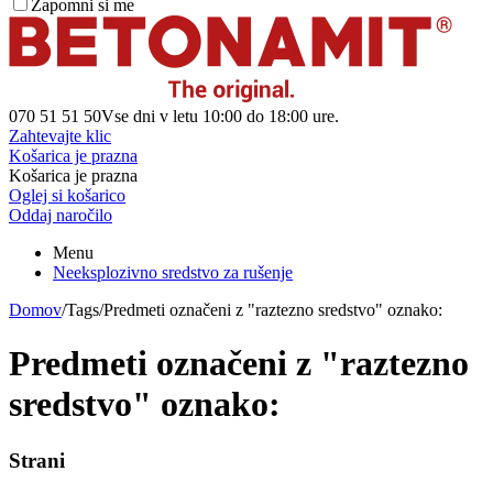
Zapomni si me
070 51 51 50
Vse dni v letu 10:00 do 18:00 ure.
Zahtevajte klic
Košarica je prazna
Košarica je prazna
Oglej si košarico
Oddaj naročilo
Menu
Neeksplozivno sredstvo za rušenje
Domov
/
Tags
/
Predmeti označeni z "raztezno sredstvo" oznako:
Predmeti označeni z "raztezno
sredstvo" oznako:
Strani