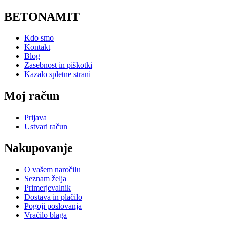
BETONAMIT
Kdo smo
Kontakt
Blog
Zasebnost in piškotki
Kazalo spletne strani
Moj račun
Prijava
Ustvari račun
Nakupovanje
O vašem naročilu
Seznam želja
Primerjevalnik
Dostava in plačilo
Pogoji poslovanja
Vračilo blaga