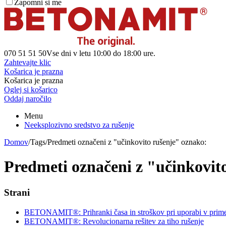
Zapomni si me
070 51 51 50
Vse dni v letu 10:00 do 18:00 ure.
Zahtevajte klic
Košarica je prazna
Košarica je prazna
Oglej si košarico
Oddaj naročilo
Menu
Neeksplozivno sredstvo za rušenje
Domov
/
Tags
/
Predmeti označeni z "učinkovito rušenje" oznako:
Predmeti označeni z "učinkovit
Strani
BETONAMIT®: Prihranki časa in stroškov pri uporabi v prime
BETONAMIT®: Revolucionarna rešitev za tiho rušenje