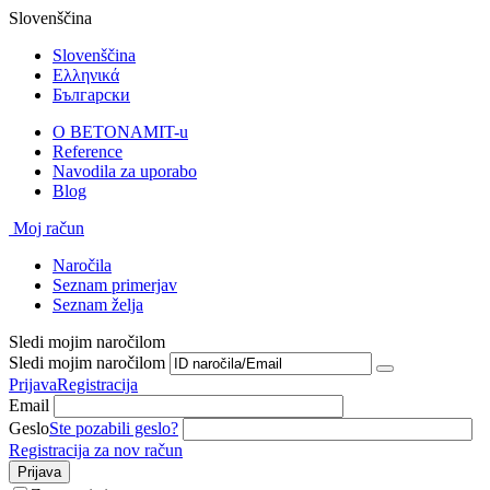
Slovenščina
Slovenščina
Ελληνικά
Български
O BETONAMIT-u
Reference
Navodila za uporabo
Blog
Moj račun
Naročila
Seznam primerjav
Seznam želja
Sledi mojim naročilom
Sledi mojim naročilom
Prijava
Registracija
Email
Geslo
Ste pozabili geslo?
Registracija za nov račun
Prijava